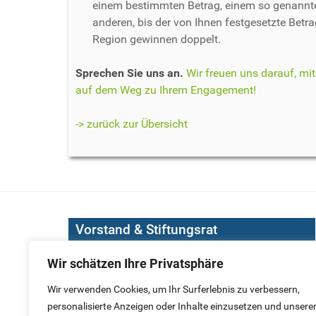
einem bestimmten Betrag, einem so genannte
anderen, bis der von Ihnen festgesetzte Betra
Region gewinnen doppelt.
Sprechen Sie uns an.
Wir freuen uns darauf, mi
auf dem Weg zu Ihrem Engagement!
-> zurück zur Übersicht
Vorstand & Stiftungsrat
Wir schätzen Ihre Privatsphäre
In den ehrenamtlich besetzten Gremien der
Bürgerstiftung Köln setzen sich zahlreiche
Wir verwenden Cookies, um Ihr Surferlebnis zu verbessern,
engagierte Bürgerinnen und Bürger für unsere
personalisierte Anzeigen oder Inhalte einzusetzen und unsere