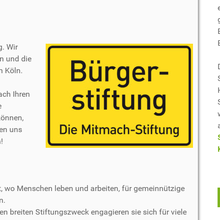
g. Wir
n und die
n Köln.
ach Ihren
e
können,
uen uns
!
, wo Menschen leben und arbeiten, für gemeinnützige
n.
en breiten Stiftungszweck engagieren sie sich für viele