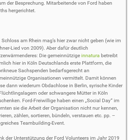
aum der Besprechung. Mitarbeitende von Ford haben
hs hergerichtet.
n Schloss am Rhein mag’s hier zwar nicht geben (wie im
hner-Lied von 2009). Aber dafür deutlich
rzerwärmenderes: Die gemeinnützige
innatura
betreibt
lich hier in Köln Deutschlands erste Plattform, die
brikneue Sachspenden bedarfsgerecht an
meinnützige Organisationen vermittelt. Damit können
ese dann wiederum Obdachlose in Berlin, syrische Kinder
 Flüchtlingslagern oder schwangere Mütter in Köln
schenken. Ford-Freiwillige haben einen „Social Day“ im
rnten sie die Arbeit der Organisation nicht nur kennen,
ieren, zählen, sortieren, bündeln, verstauen etc. pp. –
lgreiches Teambuilding-Event.
nk der Unterstützung der Ford Volunteers im Jahr 2019