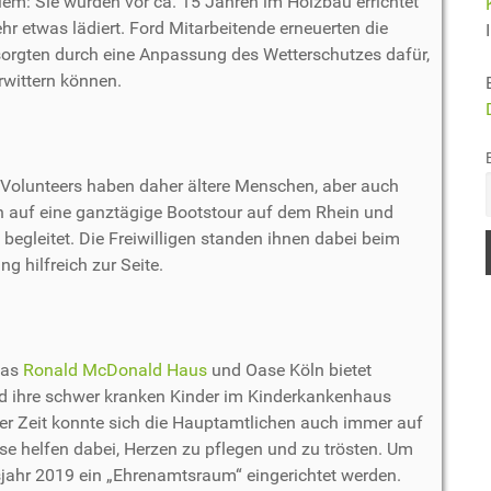
lem: Sie wurden vor ca. 15 Jahren im Holzbau errichtet
 etwas lädiert. Ford Mitarbeitende erneuerten die
orgten durch eine Anpassung des Wetterschutzes dafür,
rwittern können.
d Volunteers haben daher ältere Menschen, aber auch
en auf eine ganztägige Bootstour auf dem Rhein und
begleitet. Die Freiwilligen standen ihnen dabei beim
g hilfreich zur Seite.
Das
Ronald McDonald Haus
und Oase Köln bietet
nd ihre schwer kranken Kinder im Kinderkankenhaus
er Zeit konnte sich die Hauptamtlichen auch immer auf
ese helfen dabei, Herzen zu pflegen und zu trösten. Um
jahr 2019 ein „Ehrenamtsraum“ eingerichtet werden.