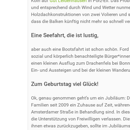
Köln auf
Gut Leidenhausen
in Porz-Eil. Das Prob
und entsprechend durch Wind und Wetter nunmehr
Holzdachkonstruktionen von zwei Volieren und s
dass die Balken künftig nicht mehr so schnell ve
Eine Seefahrt, die ist lustig,
aber auch eine Bootsfahrt ist schon schön. For
sozial und körperlich benachteiligte Bürger*inn
einen kleinen Ausflug zum Drachenfels bei Bonn 
Ein- und Aussteigen und bei der kleinen Wanderun
Zum Geburtstag viel Glück!
Ok, genau genommen geht’s um ein Jubiläum: 
Familien seit 2009 ein Zuhause auf Zeit, währe
Amsterdamer Straße in Behandlung sind. In dies
die Unterstützung von Freiwilligen verlassen. Di
ihnen etwas zurückzugeben, sollte im Jubiläums