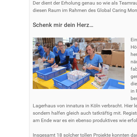
Der dient der Erholung genau so wie als Teamr
diesen Raum im Rahmen des Global Caring Mont
Schenk mir dein Herz…
Ei
Hö
he
näm
fa
ge
di
in
be
Lagerhaus von innatura in Köln verbracht. Hier le
sondern halfen gleich auch tatkräftig mit. Registr
am Ende war es ein ebenso produktives wie erfo
Insgesamt 18 solcher tollen Projekte konnten da