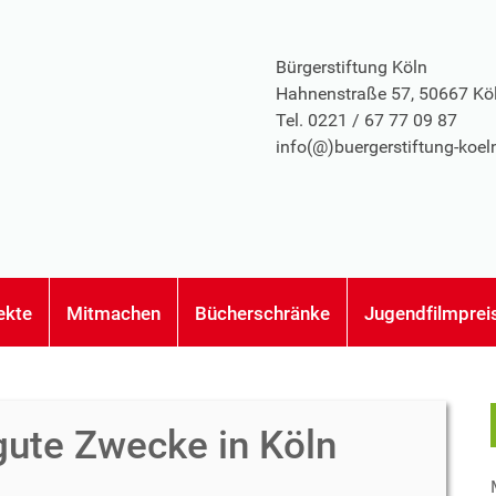
Bürgerstiftung Köln
Hahnenstraße 57, 50667 Kö
Tel. 0221 / 67 77 09 87
info(@)buergerstiftung-koel
ekte
Mitmachen
Bücherschränke
Jugendfilmprei
gute Zwecke in Köln