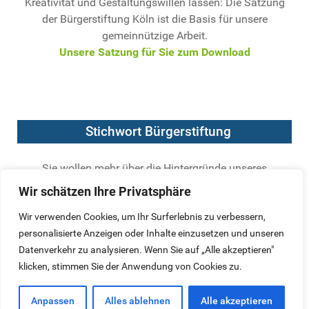
Kreativität und Gestaltungswillen lassen: Die Satzung
der Bürgerstiftung Köln ist die Basis für unsere
gemeinnützige Arbeit.
Unsere Satzung für Sie zum Download
Stichwort Bürgerstiftung
Sie wollen mehr über die Hintergründe unseres
Engagements wissen? Der Bundesverband Deutscher
Wir schätzen Ihre Privatsphäre
Stiftungen hat die wichtigsten Kriterien für seriöse
Bürgerstiftungen formuliert.
Wir verwenden Cookies, um Ihr Surferlebnis zu verbessern,
Hier geht`s zur Definition einer Bürgerstiftung
personalisierte Anzeigen oder Inhalte einzusetzen und unseren
Datenverkehr zu analysieren. Wenn Sie auf „Alle akzeptieren"
klicken, stimmen Sie der Anwendung von Cookies zu.
Anpassen
Alles ablehnen
Alle akzeptieren
Datenschutz
Impressum