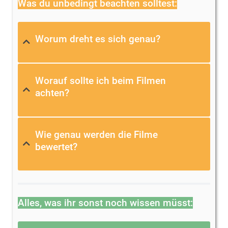
Was du unbedingt beachten solltest:
Worum dreht es sich genau?
Worauf sollte ich beim Filmen
achten?
Wie genau werden die Filme
bewertet?
Alles, was ihr sonst noch wissen müsst: